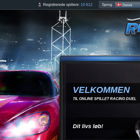
Sprog:
Registrerede spillere:
10 612
Dansk
VELKOMMEN
TIL ONLINE SPILLET RACING DUEL
Dit livs løb!