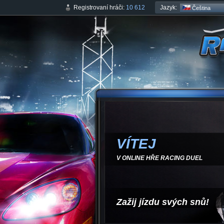
Jazyk:
Registrovaní hráči:
10 612
Čeština
VÍTEJ
V ONLINE HŘE RACING DUEL
Zažij jízdu svých snů!